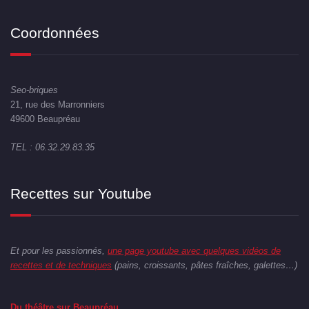
Coordonnées
Seo-briques
21, rue des Marronniers
49600 Beaupréau
TEL : 06.32.29.83.35
Recettes sur Youtube
Et pour les passionnés,
une page youtube avec quelques vidéos de
recettes et de techniques
(pains, croissants, pâtes fraîches, galettes…)
Du théâtre sur Beaupréau