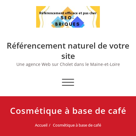
Skip
to
content
Référencement naturel de votre
site
Une agence Web sur Cholet dans le Maine-et-Loire
Afficher/masquer
la
navigation
Cosmétique à base de café
Accueil
Cosmétique à base de café