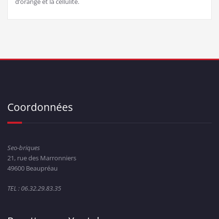
d’orange et la cellulite.
Coordonnées
Seo-briques
21, rue des Marronniers
49600 Beaupréau
TEL : 06.32.29.83.35