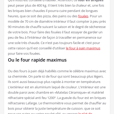
peut peser plus de 400 kg. Il tient très bien la chaleur et, une fois
les briques bien chaudes il pourra cuire pendant de longues
heures, que ce soit des pizza, des pains ou des
fouées
. Pour un
modèle de 70 cm de diamètre intérieur il faut compter à peu près
90 minutes de chauffe suivant la saison et le degré de sécheresse
de votre bois. Pour faire des fouées il faut essayer de garder un
peu de feu à l’intérieur de façon à travailler en permanence sur
une sole très chaude. Ce n’est pas toujours facile et c’est pour
cette raison qu’il est conseillé d’utiliser
le four à pain maximus
pour faire vos fouées.
Ou le four rapide maximus
Ou des fours à pain déjà habillés comme le célèbre maximus avec
sa cheminée. On parle ici de four qui sont beaucoup plus légers.
Ils sont aussi beaucoup plus rapide à monter en température.
L’extérieur est en aluminium laqué de couleur. L’intérieur est une
double paroi avec chambre en «Matelas Céramique» et matériel
réfractaire spécial anti feu 1200º. La gueule du four est en briques
réfractaires Lafarge. Le thermomètre vous permet de chauffer au
bois pour obtenir la juste température de cuisson. que ce soit
pour vos pains ou votre poulet rôti, ou encore
le plat de