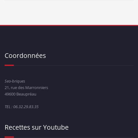
Coordonnées
Seo-briques
21, rue des Marronniers
49600 Beaupréau
TEL : 06.32.29.83.35
Recettes sur Youtube