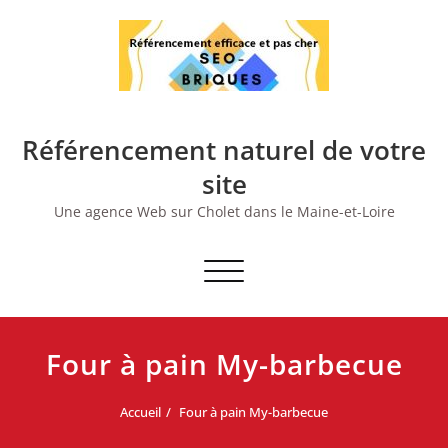
Skip
to
content
Référencement naturel de votre
site
Une agence Web sur Cholet dans le Maine-et-Loire
Afficher/masquer
la
navigation
Four à pain My-barbecue
Accueil
Four à pain My-barbecue