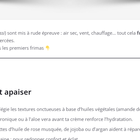
ssi
) sont mis à rude épreuve : air sec, vent, chauffage… tout cela
f
ercées.
 les premiers frimas
et apaiser
ilégie les textures onctueuses à base d’huiles végétales (amande d
ronique ou à l’aloe vera avant ta crème renforce l’hydratation.
uttes d’huile de rose musquée, de jojoba ou d’argan aident à répare
ine : pour redonner confort et éclat.