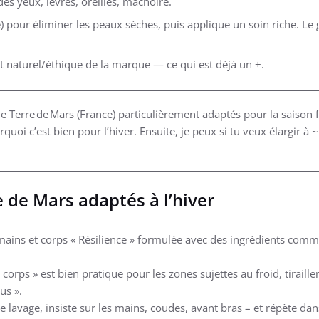
des yeux, lèvres, oreilles, mâchoire.
) pour éliminer les peaux sèches, puis applique un soin riche. 
t naturel/éthique de la marque — ce qui est déjà un +.
 Terre de Mars (France) particulièrement adaptés pour la saison fr
oi c’est bien pour l’hiver. Ensuite, je peux si tu veux élargir à
e de Mars adaptés à l’hiver
ains et corps « Résilience » formulée avec des ingrédients comme 
 corps » est bien pratique pour les zones sujettes au froid, tiraille
us ».
 lavage, insiste sur les mains, coudes, avant bras – et répète dan