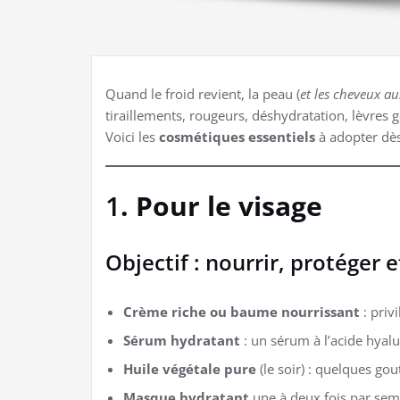
Quand le froid revient, la peau (
et les cheveux au
tiraillements, rougeurs, déshydratation, lèvres g
Voici les
cosmétiques essentiels
à adopter dès
1
. Pour le visage
Objectif : nourrir, protéger 
Crème riche ou baume nourrissant
: priv
Sérum hydratant
: un sérum à l’acide hyalu
Huile végétale pure
(le soir) : quelques go
Masque hydratant
une à deux fois par sema