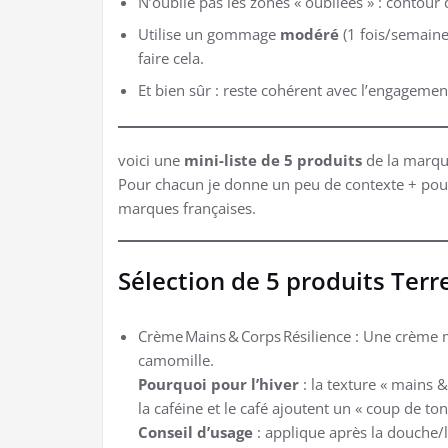
N’oublie pas les zones « oubliées » : contour 
Utilise un gommage
modéré
(1 fois/semaine
faire cela.
Et bien sûr : reste cohérent avec l’engagemen
voici une
mini-liste de 5 produits
de la marque
Pour chacun je donne un peu de contexte + pourqu
marques françaises.
Sélection de 5 produits Terr
Crème Mains & Corps Résilience : Une crème m
camomille.
Pourquoi pour l’hiver
: la texture « mains &
la caféine et le café ajoutent un « coup de ton
Conseil d’usage
: applique après la douche/le