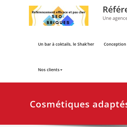
Skip
Référ
to
content
Une agence
Un bar à coktails, le Shak’her
Conception 
Nos clients
Cosmétiques adaptés